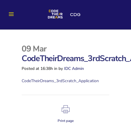
09 Mar
CodeTheirDreams_3rdScratch_A
Posted at 16:38h
in
by
IDC Admin
CodeTheirDreams_3rdScratch_Application
Print page