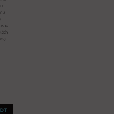
ษา
ตาม
ร
ัดราง
ด้ว่า
ดสู่