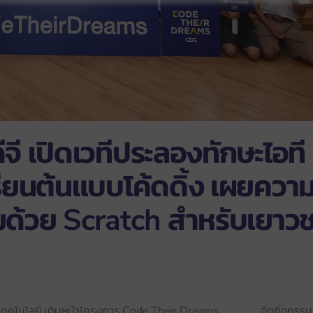
ดีจี เปิดเวทีประลองทักษะไอที
ียนต้นแบบโค้ดดิ้ง เผยควา
กมด้วย Scratch สำหรับเยาว
ิจิทัลเทคโนโลยี เดินหน้าโครงการ Code Their Dreams จัดกิจกรร