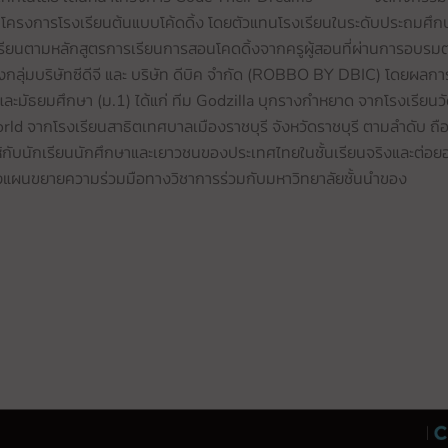
โครงการโรงเรียนต้นแบบโค้ดดิ้ง โดยตัวแทนโรงเรียนในระดับประถมศึก
รเรียนตามหลักสูตรการเรียนการสอนโคดดิ้งจากครูผู้สอนที่ผ่านการอบรม
ุ่มบริษัทซีดีจี และ บริษัท ดีบิค จำกัด (ROBBO BY DBIC) โดยผลกา
)และมัธยมศึกษา (ม.1) ได้แก่ ทีม Godzilla บุกรางกำหยาด จากโรงเรียนว
d จากโรงเรียนสาธิตเทศบาลเมืองราชบุรี จังหวัดราชบุรี ตามลำดับ ถือไ
้กับนักเรียนนักศึกษาและเยาวชนของประเทศไทยในชั้นเรียนจริงและต่อยอ
วางแผนขยายความร่วมมือทางวิชาการร่วมกับมหาวิทยาลัยชั้นนำของ