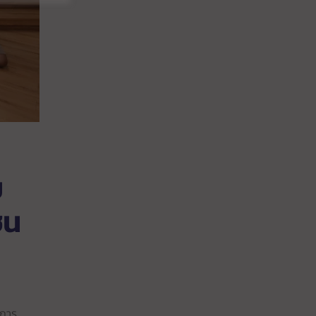
ม
ชน
มการ