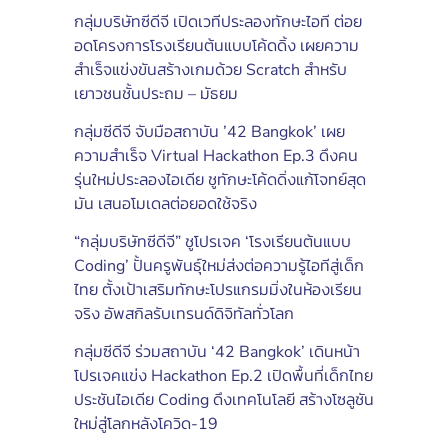
กลุ่มบริษัทซีดีจี เปิดเวทีประลองทักษะไอที ต่อย
อดโครงการโรงเรียนต้นแบบโค้ดดิ้ง เผยความ
สำเร็จแข่งขันสร้างเกมด้วย Scratch สำหรับ
เยาวชนชั้นประถม – มัธยม
กลุ่มซีดีจี จับมือสถาบัน ’42 Bangkok’ เผย
ความสำเร็จ Virtual Hackathon Ep.3 ดึงคน
รุ่นใหม่ประลองไอเดีย ชูทักษะโค้ดดิ่งแก้โจทย์สุด
มัน เสนอโมเดลต่อยอดใช้จริง
“กลุ่มบริษัทซีดีจี” ชูโปรเจค ‘โรงเรียนต้นแบบ
Coding’ ปั้นครูพันธุ์ใหม่ส่งต่อความรู้ไอทีสู่เด็ก
ไทย ตั้งเป้าเสริมทักษะโปรแกรมมิ่งในห้องเรียน
จริง อัพสกิลรับเทรนด์ดิจิทัลทั่วโลก
กลุ่มซีดีจี ร่วมสถาบัน ‘42 Bangkok’ เดินหน้า
โปรเจคแข่ง Hackathon Ep.2 เปิดพื้นที่เด็กไทย
ประชันไอเดีย Coding ดึงเทคโนโลยี สร้างโซลูชัน
ใหม่สู่โลกหลังโควิด-19