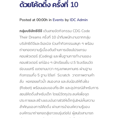
ด้วยโค้ดดิ้ง ครั้งที่ 10
Posted at 00:00h
in
Events
by
IDC Admin
กลุ่มบริษัทซีดีจี
เดินสายจัดกิจกรรม CDG Code
Their Dreams ครั้งที่ 10 นำทีมพนักงานจากกลุ่ม
บริษัทซีดีจีและจีเอเบิล ร่วมทำกิจกรรมสนุก ๆ พร้อม
ถ่ายทอดความรู้เบื้องต้นด้านการเขียนโปรแกรม
คอมพิวเตอร์ (Coding) และพื้นฐานการทำงานของ
คอมพิวเตอร์ แก่น้อง ๆ นักเรียนชั้น ป.5 โรงเรียนวัด
ช่องนนทรี
เขตยานนาวา กรุงเทพมหานคร ผ่านฐาน
กิจกรรมทั้ง 5 ฐาน ได้แก่ Scratch วาดภาพตามคำ
สั่ง หอคอยแก้วน้ำ สมองกล และส่งน้องให้ถึงฝั่ง
(Robot) พร้อมมอบของที่ระลึก และอุปกรณ์สำหรับการ
สอนโค้ดดิ้งสำหรับเด็ก โดยมีวัตถุประสงค์เพื่อจุด
ประกายและสร้างแรงบันดาลใจให้เด็กรุ่นใหม่เห็นความ
สำคัญของการโค้ดดิ้ง ผ่านการนำองค์ความรู้ของ
องค์กรมาถ่ายทอดสู่เยาวชนรุ่นต่อไป ผู้สนใจสามารถ