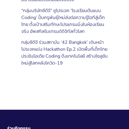
“กลุ่มบริษัทซีดีจี” ชูโปรเจค ‘โรงเรียนต้นแบบ
Coding’ ปั้นครูพันธุ์ใหม่ส่งต่อความรู้ไอทีสู่เด็ก
ไทย ตั้งเป้าเสริมทักษะโปรแกรมมิ่งในห้องเรียน
จริง อัพสกิลรับเทรนด์ดิจิทัลทั่วโลก
กลุ่มซีดีจี ร่วมสถาบัน ‘42 Bangkok’ เดินหน้า
โปรเจคแข่ง Hackathon Ep.2 เปิดพื้นที่เด็กไทย
ประชันไอเดีย Coding ดึงเทคโนโลยี สร้างโซลูชัน
ใหม่สู่โลกหลังโควิด-19
ร่วมกิจกรรม